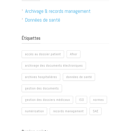
Archivage & records management
Données de santé
Étiquettes
accès au dossier patient
Afnor
archivage des documents électroniques
archives hospitalières
données de santé
gestion des documents
gestion des dossiers médicaux
ISO
normes
numérisation
records management
SAE