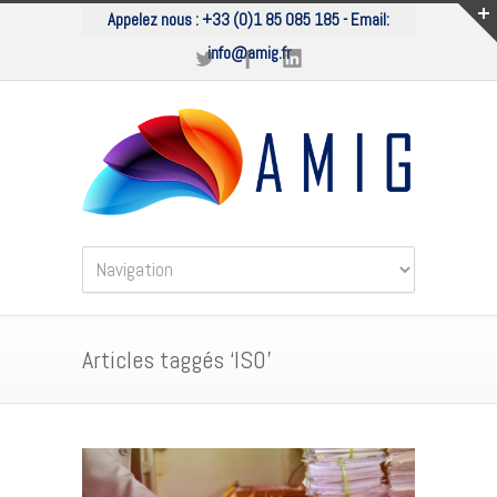
Appelez nous :
+33 (0)1 85 085 185
- Email:
info@amig.fr
Articles taggés ‘ISO’