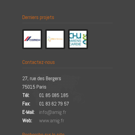
Derniers projets
Contactez-nous
27, rue des Bergers
75015 Paris
Tél:
01 85 085 185
Fax:
01 83 62 79 57
E-Mail:
info@amig.fr
Web:
www.amig.fr
Recherche sur le site