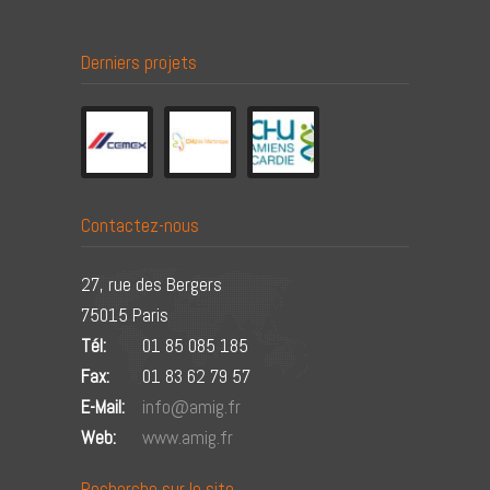
Derniers projets
Contactez-nous
27, rue des Bergers
75015 Paris
Tél:
01 85 085 185
Fax:
01 83 62 79 57
E-Mail:
info@amig.fr
Web:
www.amig.fr
Recherche sur le site