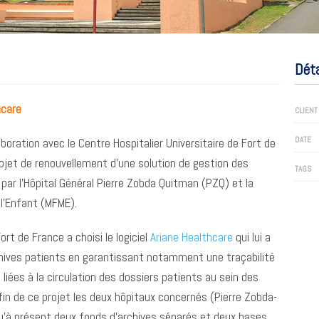
Déta
hcare
CLIENT
DATE
oration avec le Centre Hospitalier Universitaire de Fort de
ojet de renouvellement d’une solution de gestion des
TAGS
 par l’Hôpital Général Pierre Zobda Quitman (PZQ) et la
l’Enfant (MFME).
rt de France a choisi le logiciel
Ariane Healthcare
qui lui a
chives patients en garantissant notamment une traçabilité
liées à la circulation des dossiers patients au sein des
a fin de ce projet les deux hôpitaux concernés (Pierre Zobda-
u’à présent deux fonds d’archives séparés et deux bases