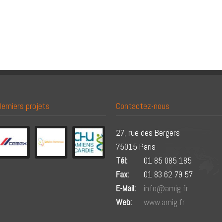
Derniers projets
Contactez-nous
27, rue des Bergers
75015 Paris
Tél:
01 85 085 185
Fax:
01 83 62 79 57
E-Mail:
info@amig.fr
Web:
www.amig.fr