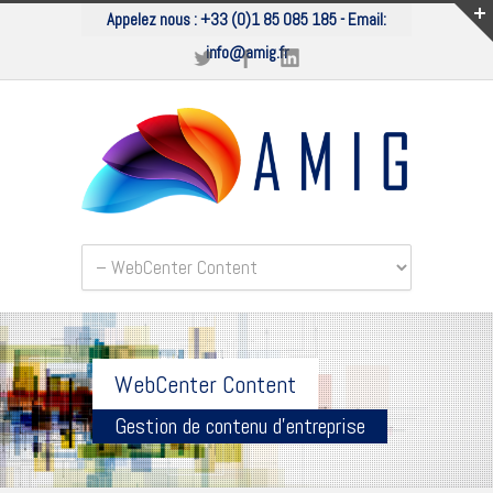
Appelez nous :
+33 (0)1 85 085 185
- Email:
info@amig.fr
WebCenter Content
Gestion de contenu d'entreprise