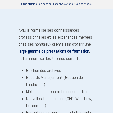
Amig - Logiciel de gestion d'archives Ariane
Formation
/
Nos services
/
AMIG a formalisé ses connaissances
professionnelles et les expériences menées
chez ses nombreux clients afin d’offrir une
large gamme de prestations de formation
,
notamment sur les thèmes suivants :
Gestion des archives
Records Management (Gestion de
l’archivage)
Méthodes de recherche documentaires
Nouvelles technologies (GED, Workflow,
Intranet, …)
Formations autour des produits Oracle