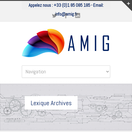
Appelez nous :
+33 (0)1 85 085 185
- Email:
info@amig.fr
Lexique Archives